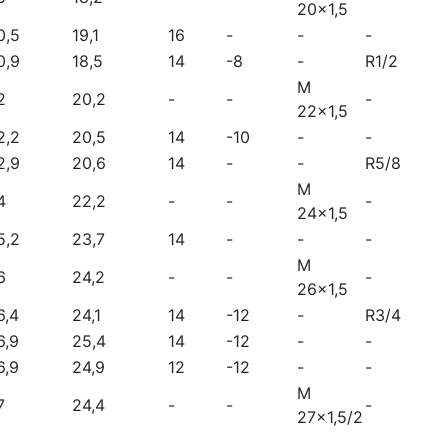
20x1,5
0,5
19,1
16
-
-
-
0,9
18,5
14
-8
-
R1/2
M
2
20,2
-
-
-
22x1,5
2,2
20,5
14
-10
-
-
2,9
20,6
14
-
-
R5/8
M
4
22,2
-
-
-
24x1,5
5,2
23,7
14
-
-
-
M
6
24,2
-
-
-
26x1,5
6,4
24,1
14
-12
-
R3/4
6,9
25,4
14
-12
-
-
6,9
24,9
12
-12
-
-
M
7
24,4
-
-
-
27x1,5/2