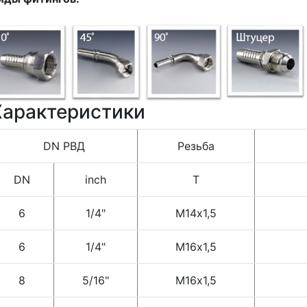
Характеристики
DN РВД
Резьба
DN
inch
T
6
1/4"
М14х1,5
6
1/4"
М16х1,5
8
5/16"
М16х1,5