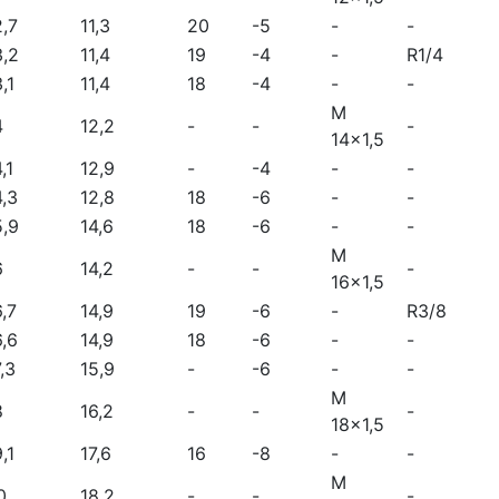
2,7
11,3
20
-5
-
-
3,2
11,4
19
-4
-
R1/4
,1
11,4
18
-4
-
-
M
4
12,2
-
-
-
14x1,5
,1
12,9
-
-4
-
-
4,3
12,8
18
-6
-
-
5,9
14,6
18
-6
-
-
M
6
14,2
-
-
-
16x1,5
6,7
14,9
19
-6
-
R3/8
6,6
14,9
18
-6
-
-
,3
15,9
-
-6
-
-
M
8
16,2
-
-
-
18x1,5
,1
17,6
16
-8
-
-
M
0
18,2
-
-
-