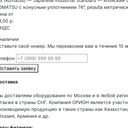
IS (Komatsu) — Japanese Industrial Standard — японский
OMATSU с конусным уплотнением 74°, резьба метричес
ена от
3,00 р.
 НДС
 наличии
ставьте свой номер. Мы перезвоним вам в течение 10 
елефон
Оставить заявку
оставка
ы доставляем оборудование по Москве и в любой реги
 также в страны СНГ. Компания ОРИОН является участ
роизводимую продукцию в такие страны как Казахстан,
бхазия, Армения и др.
иды фитингов: