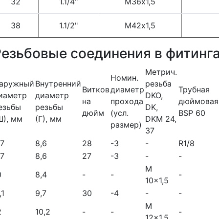
32
1.1/4"
М36х1,5
38
1.1/2"
М42х1,5
Резьбовые соединения в фитинг
Метрич.
Номин.
аружный
Внутренний
резьба
Витков
диаметр
Трубная
иаметр
диаметр
DKO,
на
прохода
дюймовая
езьбы
резьбы
DK,
дюйм
(усл.
BSP 60
Ш), мм
(Г), мм
DKM 24,
размер)
37
,7
8,6
28
-3
-
R1/8
,7
8,6
27
-3
-
-
M
0
8,4
-
-
-
10x1,5
,1
9,7
30
-4
-
-
M
2
10,2
-
-
-
12x1,5