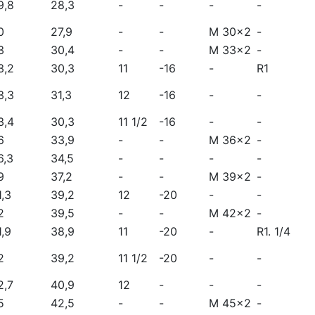
9,8
28,3
-
-
-
-
0
27,9
-
-
M 30x2
-
3
30,4
-
-
M 33x2
-
3,2
30,3
11
-16
-
R1
3,3
31,3
12
-16
-
-
3,4
30,3
11 1/2
-16
-
-
6
33,9
-
-
M 36x2
-
6,3
34,5
-
-
-
-
9
37,2
-
-
M 39x2
-
1,3
39,2
12
-20
-
-
2
39,5
-
-
M 42x2
-
1,9
38,9
11
-20
-
R1. 1/4
2
39,2
11 1/2
-20
-
-
2,7
40,9
12
-
-
-
5
42,5
-
-
M 45x2
-