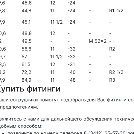
7,6
45,6
12
-24
-
-
7,8
44,8
11
-24
-
R1. 1/2
7,9
45,1
11 1/2
-24
-
-
0,6
48,8
12
-
-
-
2
49,5
-
-
M 52x2
-
9,6
56,6
11
-32
-
R2
9,7
57
11 1/2
-32
-
-
3,5
61,5
12
-31
-
-
8,2
72,2
11
-40
-
R2 1/2
7,9
84,9
11
-48
-
R3
Купить фитинги
аши сотрудники помогут подобрать для Вас фитинги с
 предпочтениям.
вяжитесь с нами для дальнейшего обсуждения техниче
добным способом:
позвоните по номеру телефона 8 (3412) 65‑57‑30 до