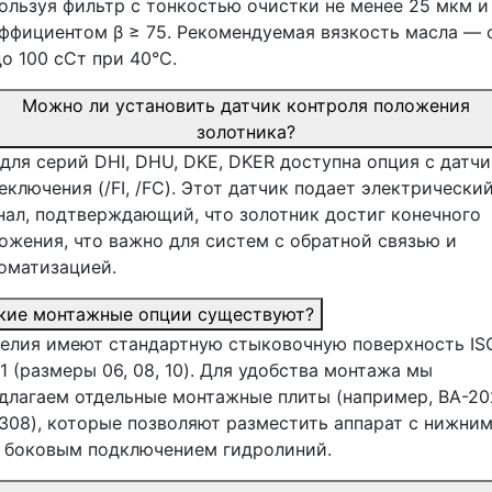
ользуя фильтр с тонкостью очистки не менее 25 мкм и
ффициентом β ≥ 75. Рекомендуемая вязкость масла — 
до 100 сСт при 40°C.
Можно ли установить датчик контроля положения
золотника?
 для серий DHI, DHU, DKE, DKER доступна опция с датч
еключения (/FI, /FC). Этот датчик подает электрически
нал, подтверждающий, что золотник достиг конечного
ожения, что важно для систем с обратной связью и
оматизацией.
кие монтажные опции существуют?
елия имеют стандартную стыковочную поверхность IS
1 (размеры 06, 08, 10). Для удобства монтажа мы
длагаем отдельные монтажные плиты (например, BA-20
308), которые позволяют разместить аппарат с нижни
 боковым подключением гидролиний.