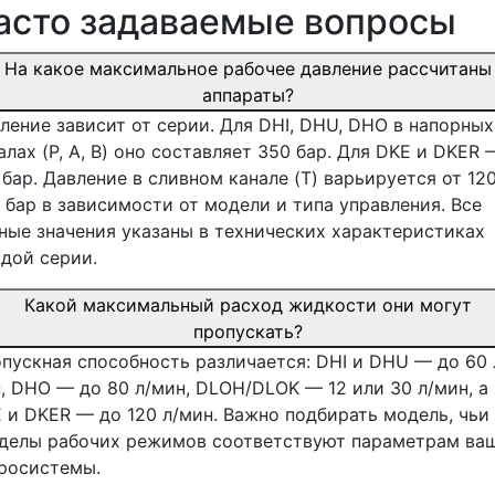
асто задаваемые вопросы
На какое максимальное рабочее давление рассчитаны
аппараты?
ление зависит от серии. Для DHI, DHU, DHO в напорных
алах (P, A, B) оно составляет 350 бар. Для DKE и DKER 
 бар. Давление в сливном канале (T) варьируется от 12
 бар в зависимости от модели и типа управления. Все
ные значения указаны в технических характеристиках
дой серии.
Какой максимальный расход жидкости они могут
пропускать?
пускная способность различается: DHI и DHU — до 60 
, DHO — до 80 л/мин, DLOH/DLOK — 12 или 30 л/мин, а
 и DKER — до 120 л/мин. Важно подбирать модель, чьи
делы рабочих режимов соответствуют параметрам ва
росистемы.