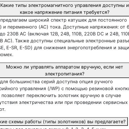
Какие типы электромагнитного управления доступны и
какое напряжение питания требуется?
предлагаем широкий спектр катушек для постоянного
) и переменного (AC) тока. Доступные напряжения: от 
до 230В AC (включая 12В, 24В, 110В, 220В DC и 24В, 110
В AC). Также доступны специальные электронные раз
SE, E-SR, E-SD) для снижения энергопотребления и защ
помех.
Можно ли управлять аппаратом вручную, если нет
электропитания?
 для большинства серий доступна опция ручного
рийного управления (/WP) с помощью резиновой кнопк
 позволяет переключить золотник вручную в случае
утствия электричества или при проведении сервисных
от.
кие схемы работы (типы золотников) вы предлагаете?