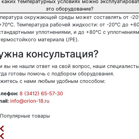
 каких температурных условиях можно эксплуатирова
это оборудование?
пература окружающей среды может составлять от -20
+70°C. Температура рабочей жидкости: от -20°C до +6
стандартными уплотнениями, и до +80°C с уплотнения
термостойкого материала (/PE).
ужна консультация?
и вы не нашли ответ на свой вопрос, наши специалист
гда готовы помочь с подбором оборудования.
житесь с нами любым удобным способом:
елефон:
8 (3412) 65‑57‑30
mail:
info@orion-18.ru
Популярные товары