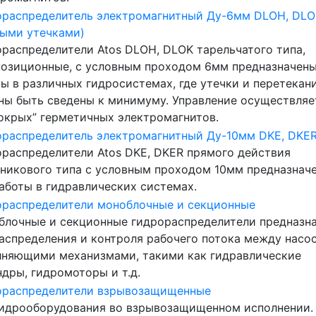
ораспределитель электромагнитный Ду-6мм DLOH, DLO
выми утечками)
распределители Atos DLOH, DLOK тарельчатого типа,
позиционные, с условным проходом 6мм предназначены
ы в различных гидросистемах, где утечки и перетекан
ны быть сведены к минимуму. Управление осуществляе
окрых” герметичных электромагнитов.
ораспределитель электромагнитный Ду-10мм DKE, DKE
распределители Atos DKE, DKER прямого действия
тникового типа с условным проходом 10мм предназнач
аботы в гидравлических системах.
ораспределители моноблочные и секционные
блочные и секционные гидрораспределители предназн
аспределения и контроля рабочего потока между насо
лняющими механизмами, такими как гидравлические
дры, гидромоторы и т.д.
ораспределители взрывозащищенные
гидрооборудования во взрывозащищенном исполнении.