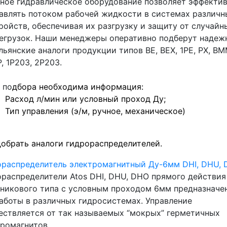
ное гидравлическое оборудование позволяет эффекти
авлять потоком рабочей жидкости в системах различн
ройств, обеспечивая их разгрузку и защиту от случайн
егрузок. Наши менеджеры оперативно подберут надеж
льянские аналоги продукции типов ВЕ, ВЕХ, 1РЕ, РХ, ВМ
, 1Р203, 2Р203.
 по
дбора необходима информация:
Расход л/мин или условный проход Ду;
Тип управления (э/м, ручное, механическое)
добрать
аналоги гидрораспределителей
.
ораспределитель электромагнитный Ду-6мм DHI, DHU,
распределители Atos DHI, DHU, DHO прямого действия
тникового типа с условным проходом 6мм предназначе
аботы в различных гидросистемах. Управление
ествляется от так называемых “мокрых” герметичных
ромагнитов.