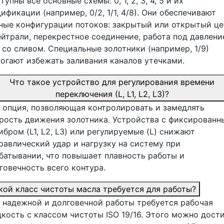
тупны все основные схемы: 0, 1, 2, 3, 4, 5 и их
ификации (например, 0/2, 1/1, 4/8). Они обеспечивают
ные конфигурации потоков: закрытый или открытый це
ейтрали, перекрестное соединение, работа под давлен
 со сливом. Специальные золотники (например, 1/9)
огают избежать заливания каналов утечками.
Что такое устройство для регулирования времени
переключения (L, L1, L2, L3)?
 опция, позволяющая контролировать и замедлять
рость движения золотника. Устройства с фиксированн
ибром (L1, L2, L3) или регулируемые (L) снижают
равлический удар и нагрузку на систему при
батывании, что повышает плавность работы и
говечность всего контура.
кой класс чистоты масла требуется для работы?
 надежной и долговечной работы требуется рабочая
кость с классом чистоты ISO 19/16. Этого можно дости