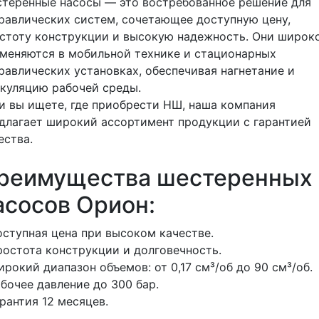
теренные насосы — это востребованное решение для
равлических систем, сочетающее доступную цену,
стоту конструкции и высокую надежность. Они широк
меняются в мобильной технике и стационарных
равлических установках, обеспечивая нагнетание и
куляцию рабочей среды.
и вы ищете, где приобрести НШ, наша компания
длагает широкий ассортимент продукции с гарантией
ества.
реимущества шестеренных
асосов Орион:
оступная цена при высоком качестве.
ростота конструкции и долговечность.
ирокий диапазон объемов: от 0,17 см³/об до 90 см³/об.
абочее давление до 300 бар.
арантия 12 месяцев.