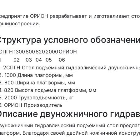
редприятие ОРИОН разрабатывает и изготавливает ст
ашиностроении.
Структура условного обозначен
СПГН
1300
800
820
2000
ОРИОН
1
02
03
04
05
06
1. 2СПГН
Стол подъемный гидравлический двуножничн
2. 1300
Длина платформы, мм
3. 800
Ширина платформы, мм
4. 820
Высота подъема платформы, мм
5. 2000
Грузоподъемность, кг
6. ОРИОН
Производитель
Описание двуножничного гидрав
вуножничный гидравлический подъемный стол предлага
латформ. Благодаря своей двойной ножничной конструк