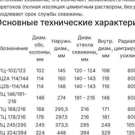
еретоков (полная изоляция цементным раствором, без 
родлевает срок службы скважины.
Основные технические характер
Диа­м.
Диа­м.
Наружн.
Внутр.
Радиал
обс.
ствола
бозначение
диа­м.,
диам.,
центрир
колонны,
скважины,
мм
мм
уси­ли
мм
мм
ПЦ-102/122
102
145
120 - 124
106
80
Ц2А 114/144
114
160
140 - 143
116
80
Ц2Б-114/144
114
148
140 - 143
116
80
ПЦ 146/191-
146
274
191 - 216
148
80
216
ПЦ 168/216
168
295,5
216
171
80
ПЦ 178/216
178
297,5
216
181
80
ПЦ 245/295
245
373,5
295
249
105
ПЦ 324/394
324
448
394
329
135