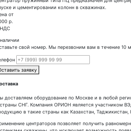
ентратор пружинный типа ПЦ предназначен для центри
пуске и цементировании колонн в скважинах.
ена от
000 р.
 НДС
 наличии
ставьте свой номер. Мы перезвоним вам в течение 10 
елефон
Оставить заявку
оставка
ы доставляем оборудование по Москве и в любой реги
 страны СНГ. Компания ОРИОН является участником В
родукцию в такие страны как Казахстан, Таджикистан, 
рименение центраторов позволяет получить равномер
 стенками скважины, что исключает возможность поя