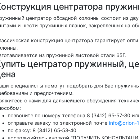
Конструкция центратора пружин
ружинный центратор обсадной колонны состоит из дв
интами и шести пружинных планок, закрепленных на об
лассическая конструкция центратора гарантирует опт
олонны.
зготавливается из пружинной листовой стали 65Г.
Купить центратор пружинный, ц
цена
аши специалисты помогут подобрать для Вас пружинны
ребованиям и предпочтениям.
вяжитесь с нами для дальнейшего обсуждения технич
пособом:
позвоните по номеру телефона 8 (3412) 65‑57‑30 ил
отправьте заявку по электронной почте
info@orion-1
по факсу: 8 (3412) 65‑53‑40
воспользуйтесь кнопкой "ПОЛУЧИТЬ КОНСУЛЬТАЦИЮ