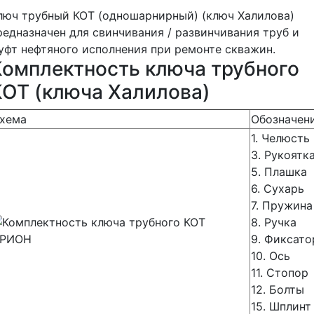
люч трубный КОТ (одношарнирный) (ключ Халилова)
редназначен для свинчивания / развинчивания труб и
уфт нефтяного исполнения при ремонте скважин.
Комплектность ключа трубного
КОТ (ключа Халилова)
хема
Обозначен
1. Челюсть
3. Рукоятк
5. Плашка
6. Сухарь
7. Пружина
8. Ручка
9. Фиксато
10. Ось
11. Стопор
12. Болты
15. Шплинт