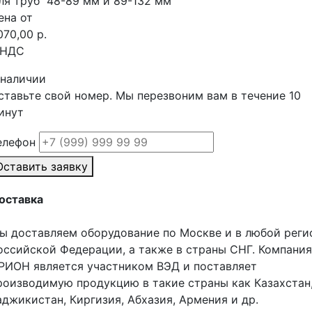
ля труб 48-89 мм и 89-132 мм
ена от
070,00 р.
 НДС
 наличии
ставьте свой номер. Мы перезвоним вам в течение 10
инут
елефон
Оставить заявку
оставка
ы доставляем оборудование по Москве и в любой реги
оссийской Федерации, а также в страны СНГ. Компания
РИОН является участником ВЭД и поставляет
роизводимую продукцию в такие страны как Казахстан
аджикистан, Киргизия, Абхазия, Армения и др.