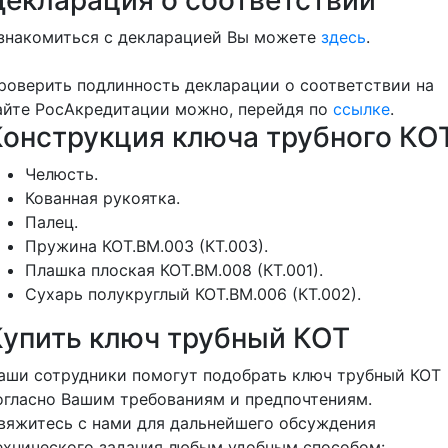
знакомиться с декларацией Вы можете
здесь
.
роверить подлинность декларации о соответствии на
айте РосАкредитации можно, перейдя по
ссылке
.
Конструкция ключа трубного КО
Челюсть.
Кованная рукоятка.
Палец.
Пружина КОТ.ВМ.003 (КТ.003).
Плашка плоская КОТ.ВМ.008 (КТ.001).
Сухарь полукруглый КОТ.ВМ.006 (КТ.002).
Купить ключ трубный КОТ
аши сотрудники помогут подобрать ключ трубный КОТ
огласно Вашим требованиям и предпочтениям.
вяжитесь с нами для дальнейшего обсуждения
ехнического задания любым удобным способом: