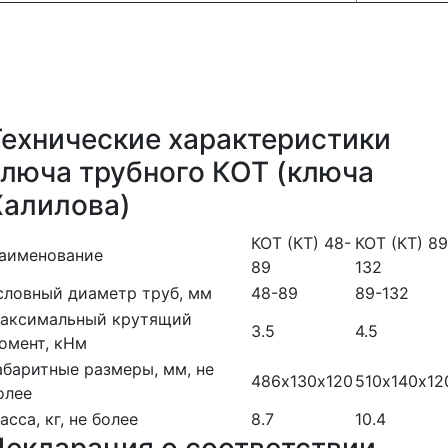
Технические характеристики
ключа трубного КОТ (ключа
Халилова)
КОТ (КТ) 48-
КОТ (КТ) 89
аименование
89
132
словный диаметр труб, мм
48-89
89-132
аксимальный крутящий
3.5
4.5
омент, кНм
абаритные размеры, мм, не
486х130х120
510х140х12
олее
асса, кг, не более
8.7
10.4
Декларация о соответствии