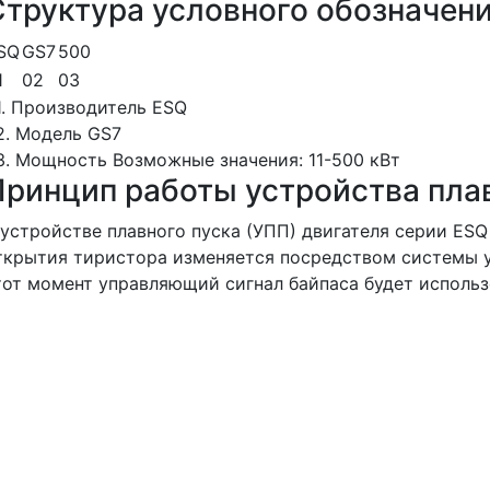
Структура условного обозначен
SQ
GS7
500
1
02
03
1. Производитель
ESQ
2. Модель
GS7
3. Мощность
Возможные значения: 11-500 кВт
Принцип работы устройства пла
 устройстве плавного пуска (УПП) двигателя серии ES
ткрытия тиристора изменяется посредством системы уп
тот момент управляющий сигнал байпаса будет использ