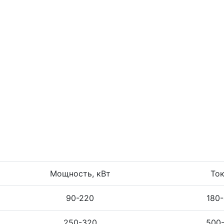
Мощность, кВт
Ток
90-220
180
250-320
500