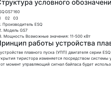
Структура условного обозначен
SQ
GS7
160
1
02
03
1. Производитель
ESQ
2. Модель
GS7
3. Мощность
Возможные значения: 11-500 кВт
Принцип работы устройства пла
 устройстве плавного пуска (УПП) двигателя серии ES
ткрытия тиристора изменяется посредством системы уп
тот момент управляющий сигнал байпаса будет использ