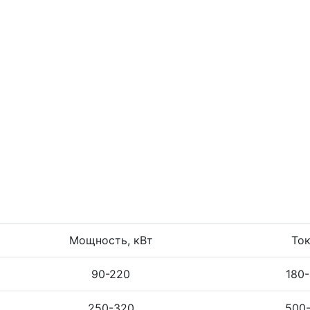
Мощность, кВт
Ток
90-220
180
250-320
500