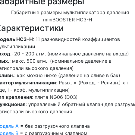
Габаритные размеры
Характеристики
одель HC3-H
: 11 разновидностей коэффициентов
ультипликации
вход
.: 20 - 200 атм. (номинальное давление на входе)
вых.
: макс. 500 атм. (номинальное давление в
агистрали высокого давления)
сливн.
: как можно ниже (давление на сливе в бак)
актор мультипликации
: Pвых. = (Pвход. - Pсливн.) х i
где, i - коэф. мультипликации)
ип крепления
: плита NG06 (D03)
ункционал
: управляемый обратный клапан для разгруз
агистрали высокого давления
одель A
= без разгрузочного клапана
одель B
= с разгрузочным клапаном