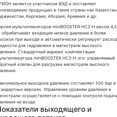
РИОН является участником ВЭД и поставляет
роизводимую продукцию в такие страны как Казахстан
аджикистан, Киргизия, Абхазия, Армения и др.
ерсия мультипликаторов miniBOOSTER HC3-H весом 4,3
г обрабатывает входящее низкое давление в более
ысокое при выходе и автоматически регулирует расхо
идкости для гидравлики в магистрали высокого
авления. Стандартный вариант комплектации
ультипликатора miniBOOSTER HC3-H это: управляемый
братный клапан для разгрузки магистрали высокого
авления.
аксимальное выходное давление составляет 500 бар в
тандартных версиях. Управление уровнем давления в
агистрали осуществляется с помощью контроля подач
авления на входе.
Показатели выходящего и