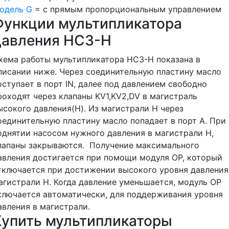
одель G
= с прямым пропорциональным управлением
Функции мультипликатора
давления HC3-H
хема работы мультипликатора HC3-H показана в
писании ниже. Через соединительную пластину масло
оступает в порт IN, далее под давлением свободно
роходят через клапаны KV1,KV2,DV в магистраль
ысокого давления(H). Из магистрали H через
оединительную пластину масло попадает в порт A. При
однятии насосом нужного давления в магистрали H,
лапаны закрываются. Получение максимального
авления достигается при помощи модуля OP, который
тключается при достижении высокого уровня давления
агистрали H. Когда давление уменьшается, модуль ОР
ключается автоматически, для поддерживания уровня
авления в магистрали.
Купить мультипликаторы