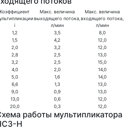
входящего потоков
Коэффициент
Макс. величина
Макс. величина
ультипликации
выходящего потока,
входящего потока,
i
л/мин
л/мин
1,2
3,5
8,0
1,5
4,2
12,0
2,0
3,2
12,0
2,8
2,5
13,0
3,2
2,5
15,0
4,0
2,0
14,0
5,0
1,6
14,0
6,6
1,3
13,0
9,0
0,9
13,0
13,0
0,6
12,0
20,0
0,3
12,0
Схема работы мультипликатора
HC3-H