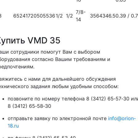
7/8-
3
65
24
17
20
50
5
53
6
1/2
1/2
35
64
34
6.5
0.39 / 0.
14
Купить VMD 35
аши сотрудники помогут Вам с выбором
борудования согласно Вашим требованиям и
редпочтениям.
вяжитесь с нами для дальнейшего обсуждения
ехнического задания любым удобным способом:
позвоните по номеру телефона 8 (3412) 65‑57‑30 ил
8 (3412) 65‑58‑30
отправьте заявку по электронной почте
info@orion-
18.ru
по факсу: 8 (3412) 65‑53‑40