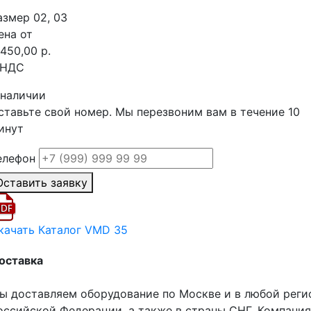
азмер 02, 03
ена от
 450,00 р.
 НДС
 наличии
ставьте свой номер. Мы перезвоним вам в течение 10
инут
елефон
Оставить заявку
качать Каталог VMD 35
оставка
ы доставляем оборудование по Москве и в любой реги
оссийской Федерации, а также в страны СНГ. Компания