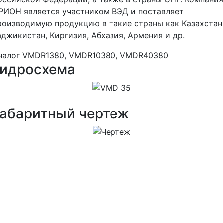
РИОН является участником ВЭД и поставляет
роизводимую продукцию в такие страны как Казахстан
аджикистан, Киргизия, Абхазия, Армения и др.
налог VMDR1380, VMDR10380, VMDR40380
Гидросхема
Габаритный чертеж