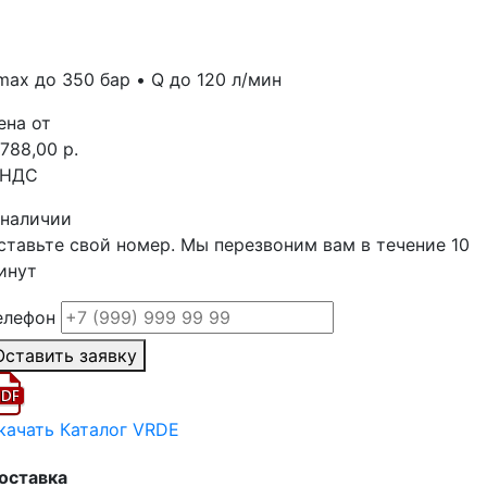
max до 350 бар • Q до 120 л/мин
ена от
 788,00 р.
 НДС
 наличии
ставьте свой номер. Мы перезвоним вам в течение 10
инут
елефон
Оставить заявку
качать Каталог VRDE
оставка