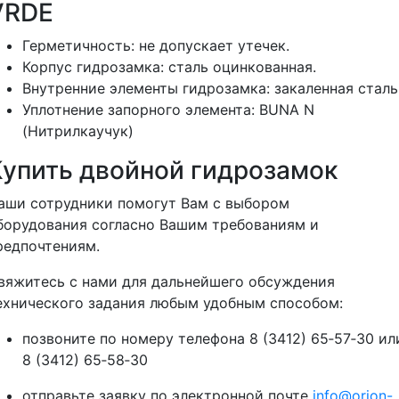
VRDE
Герметичность: не допускает утечек.
Корпус гидрозамка: сталь оцинкованная.
Внутренние элементы гидрозамка: закаленная сталь
Уплотнение запорного элемента: BUNA N
(Нитрилкаучук)
Купить двойной гидрозамок
аши сотрудники помогут Вам с выбором
борудования согласно Вашим требованиям и
редпочтениям.
вяжитесь с нами для дальнейшего обсуждения
ехнического задания любым удобным способом:
позвоните по номеру телефона 8 (3412) 65‑57‑30 ил
8 (3412) 65‑58‑30
отправьте заявку по электронной почте
info@orion-