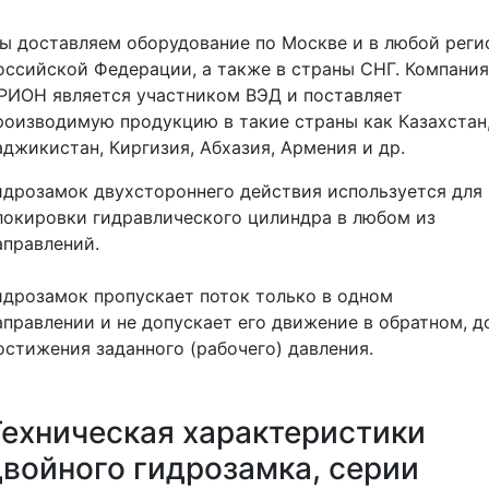
ы доставляем оборудование по Москве и в любой реги
оссийской Федерации, а также в страны СНГ. Компания
РИОН является участником ВЭД и поставляет
роизводимую продукцию в такие страны как Казахстан
аджикистан, Киргизия, Абхазия, Армения и др.
идрозамок двухстороннего действия используется для
локировки гидравлического цилиндра в любом из
аправлений.
идрозамок пропускает поток только в одном
аправлении и не допускает его движение в обратном, д
остижения заданного (рабочего) давления.
Техническая характеристики
двойного гидрозамка, серии