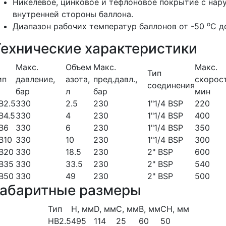
Никелевое, цинковое и тефлоновое покрытие с нар
внутренней стороны баллона.
о
Диапазон рабочих температур баллонов от -50
С д
Технические характеристики
Макс.
Объем
Макс.
Макс.
Тип
ип
давление,
азота,
пред.давл.,
скорост
соединения
бар
л
бар
мин
В2.5
330
2.5
230
1"1/4 ВSР
220
В4.5
330
4
230
1"1/4 ВSР
400
В6
330
6
230
1"1/4 ВSР
350
В10
330
10
230
1"1/4 ВSР
300
В20
330
18.5
230
2" ВSР
600
В35
330
33.5
230
2" ВSР
540
В50
330
49
230
2" ВSР
500
Габаритные размеры
Тип
Н, мм
D, мм
С, мм
В, мм
СН, мм
НВ2.5
495
114
25
60
50