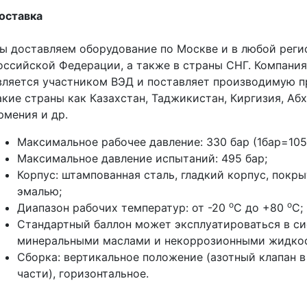
оставка
ы доставляем оборудование по Москве и в любой реги
оссийской Федерации, а также в страны СНГ. Компани
вляется участником ВЭД и поставляет производимую 
акие страны как Казахстан, Таджикистан, Киргизия, Абх
рмения и др.
Максимальное рабочее давление: 330 бар (1бар=105
Максимальное давление испытаний: 495 бар;
Корпус: штампованная сталь, гладкий корпус, покр
эмалью;
о
о
Диапазон рабочих температур: от -20
С до +80
С;
Стандартный баллон может эксплуатироваться в си
минеральными маслами и некоррозионными жидко
Сборка: вертикальное положение (азотный клапан в
части), горизонтальное.