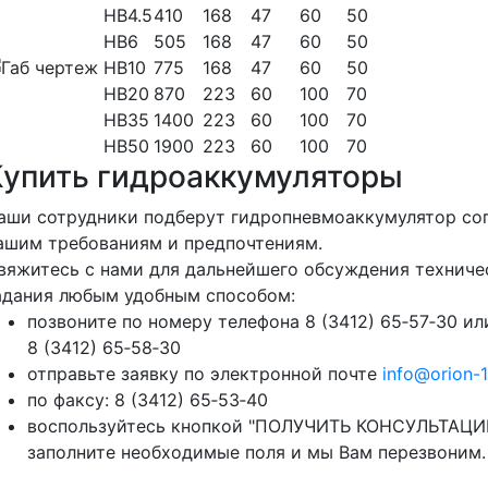
НВ4.5
410
168
47
60
50
НВ6
505
168
47
60
50
НВ10
775
168
47
60
50
НВ20
870
223
60
100
70
НВ35
1400
223
60
100
70
НВ50
1900
223
60
100
70
Купить гидроаккумуляторы
аши сотрудники подберут гидропневмоаккумулятор со
ашим требованиям и предпочтениям.
вяжитесь с нами для дальнейшего обсуждения техниче
адания любым удобным способом:
позвоните по номеру телефона 8 (3412) 65‑57‑30 ил
8 (3412) 65‑58‑30
отправьте заявку по электронной почте
info@orion-1
по факсу: 8 (3412) 65‑53‑40
воспользуйтесь кнопкой "ПОЛУЧИТЬ КОНСУЛЬТАЦИ
заполните необходимые поля и мы Вам перезвоним.