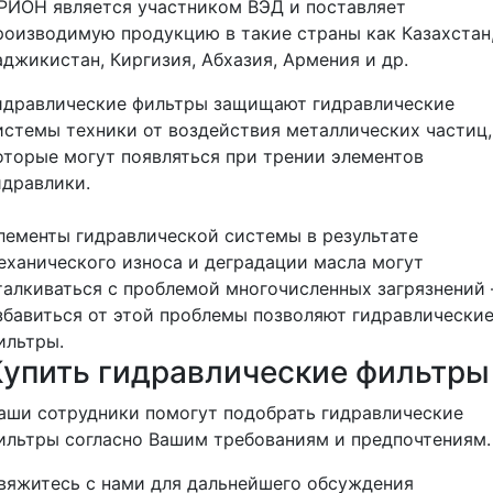
РИОН является участником ВЭД и поставляет
роизводимую продукцию в такие страны как Казахстан
аджикистан, Киргизия, Абхазия, Армения и др.
идравлические фильтры защищают гидравлические
истемы техники от воздействия металлических частиц,
оторые могут появляться при трении элементов
идравлики.
лементы гидравлической системы в результате
еханического износа и деградации масла могут
талкиваться с проблемой многочисленных загрязнений
збавиться от этой проблемы позволяют гидравлически
ильтры.
Купить гидравлические фильтры
аши сотрудники помогут подобрать гидравлические
ильтры согласно Вашим требованиям и предпочтениям
вяжитесь с нами для дальнейшего обсуждения