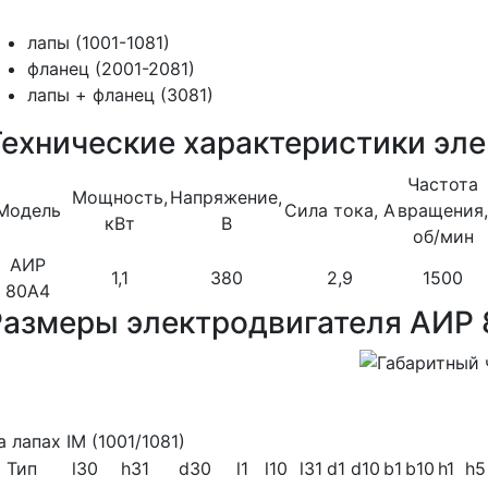
лапы (1001-1081)
фланец (2001-2081)
лапы + фланец (3081)
Технические характеристики эл
Частота
Мощность,
Напряжение,
Модель
Сила тока, А
вращения,
кВт
В
об/мин
АИР
1,1
380
2,9
1500
80A4
Размеры электродвигателя АИР 
а лапах IM (1001/1081)
Тип
l30
h31
d30
l1
l10
l31
d1
d10
b1
b10
h1
h5