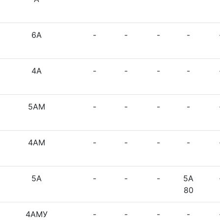
6А
-
-
-
-
4А
-
-
-
-
5АМ
-
-
-
-
4АМ
-
-
-
-
5А
-
-
-
5А
80
4АМУ
-
-
-
-