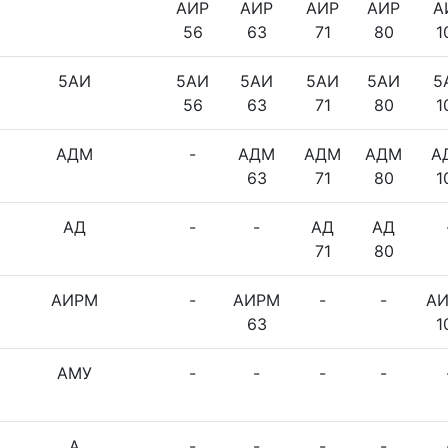
АИР
АИР
АИР
АИР
А
56
63
71
80
1
5АИ
5АИ
5АИ
5АИ
5АИ
5
56
63
71
80
1
АДМ
-
АДМ
АДМ
АДМ
А
63
71
80
1
АД
-
-
АД
АД
71
80
АИРМ
-
АИРМ
-
-
А
63
1
АМУ
-
-
-
-
А
-
-
-
-