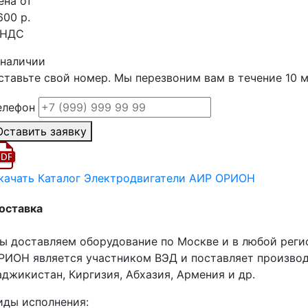
ена от
600 р.
 НДС
 наличии
ставьте свой номер. Мы перезвоним вам в течение 10 
елефон
Оставить заявку
качать Каталог Электродвигатели АИР ОРИОН
оставка
ы доставляем оборудование по Москве и в любой реги
РИОН является участником ВЭД и поставляет производ
аджикистан, Киргизия, Абхазия, Армения и др.
иды исполнения: