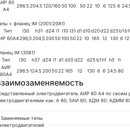
АИР 80
296.5
204.5
120/160
50
100
50
22
10
6
125
6
24.
А4
апы + фланец IM (2001/2081)
Тип
l30
h31
d24
l1
l10
l31
d1
d10
d20
d22
d25
b1
b1
ИР 80A4
296,5
204,5
200
50
100
50
22
10
165
12
130
6
12
ланец IM (3081)
Тип
l30
h37
d24
l1
d1
d20
d22
d25
b1
h1
h5
h
АИР
296.5
124.5
200
50
22
165
12
130
6
6
24.5
80
80A4
Взаимозаменяемость
редставленный электродвигатель АИР 80 А4 по своим
лектродвигателями как: А 80; 5АИ 80; АДМ 80; АДММ 80
Заменяемые типы
электродвигателей