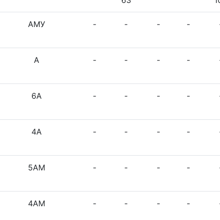
АМУ
-
-
-
-
А
-
-
-
-
6А
-
-
-
-
4А
-
-
-
-
5АМ
-
-
-
-
4АМ
-
-
-
-