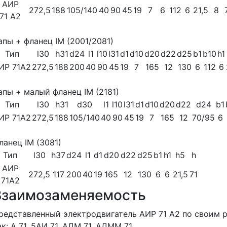
АИР
272,5
188
105/140
40
90
45
19
7
6
112
6
21,5
8
71 А2
апы + фланец IM (2001/2081)
Тип
l30
h31
d24
l1
l10
l31
d1
d10
d20
d22
d25
b1
b10
h1
ИР 71A2
272,5
188
200
40
90
45
19
7
165
12
130
6
112
6
апы + малый фланец IM (2181)
Тип
l30
h31
d30
l1
l10
l31
d1
d10
d20
d22
d24
b1
ИР 71A2
272,5
188
105/140
40
90
45
19
7
165
12
70/95
6
ланец IM (3081)
Тип
l30
h37
d24
l1
d1
d20
d22
d25
b1
h1
h5
h
АИР
272,5
117
200
40
19
165
12
130
6
6
21,5
71
71A2
Взаимозаменяемость
редставленный электродвигатель АИР 71 A2 по своим 
ак: А 71, 5АИ 71, АДМ 71, АДММ 71.