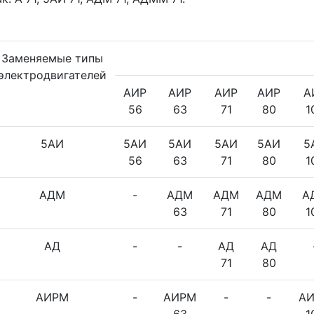
Заменяемые типы
электродвигателей
АИР
АИР
АИР
АИР
А
56
63
71
80
1
5АИ
5АИ
5АИ
5АИ
5АИ
5
56
63
71
80
1
АДМ
-
АДМ
АДМ
АДМ
А
63
71
80
1
АД
-
-
АД
АД
71
80
АИРМ
-
АИРМ
-
-
А
63
1