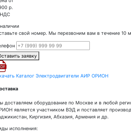
ена от
900 р.
 НДС
 наличии
ставьте свой номер. Мы перезвоним вам в течение 10 
елефон
Оставить заявку
качать Каталог Электродвигатели АИР ОРИОН
оставка
ы доставляем оборудование по Москве и в любой реги
РИОН является участником ВЭД и поставляет производ
аджикистан, Киргизия, Абхазия, Армения и др.
иды исполнения: