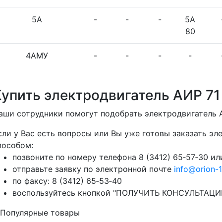
5А
-
-
-
5А
80
4АМУ
-
-
-
-
Купить электродвигатель АИР 71
аши сотрудники помогут подобрать электродвигатель 
сли у Вас есть вопросы или Вы уже готовы заказать э
пособом:
позвоните по номеру телефона 8 (3412) 65‑57‑30 или
отправьте заявку по электронной почте
info@orion-1
по факсу: 8 (3412) 65‑53‑40
воспользуйтесь кнопкой "ПОЛУЧИТЬ КОНСУЛЬТАЦИЮ"
Популярные товары