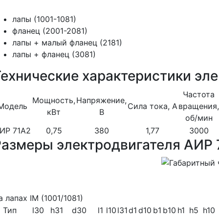
лапы (1001-1081)
фланец (2001-2081)
лапы + малый фланец (2181)
лапы + фланец (3081)
Технические характеристики эле
Частота
Мощность,
Напряжение,
Модель
Сила тока, А
вращения,
кВт
В
об/мин
ИР 71A2
0,75
380
1,77
3000
Размеры электродвигателя АИР 
а лапах IM (1001/1081)
Тип
l30
h31
d30
l1
l10
l31
d1
d10
b1
b10
h1
h5
h10