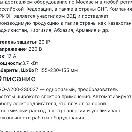
ы доставляем оборудование по Москве и в любой реги
оссийской Федерации, а также в страны СНГ. Компания
РИОН является участником ВЭД и поставляет
роизводимую продукцию в такие страны как Казахстан
аджикистан, Киргизия, Абхазия, Армения и др.
тепень защиты
: 20 IP
апряжение
: 220 В
ок
: 17 А
ощность
:3.7 кВт
абариты, ШхВхГ:
155*230*155 мм
Описание
SQ-A200-2S0037 — однофазный, преобразователь
астоты широкого спектра применения. Автоматизирует
аботу электродвигателя, что влечёт за собой
кономичный расход электроэнергии и увеличивает
олговечность работы оборудования.
бласти использования: