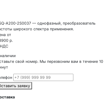
SQ-A200-2S0037 — однофазный, преобразователь
астоты широкого спектра применения.
ена от
3900 р.
 НДС
 наличии
ставьте свой номер. Мы перезвоним вам в течение 10
инут
елефон
Оставить заявку
оставка