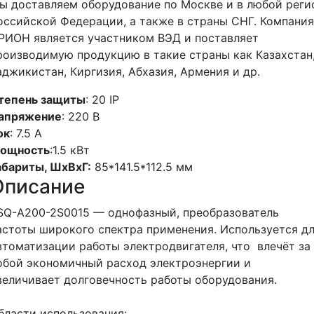
ы доставляем оборудование по Москве и в любой реги
оссийской Федерации, а также в страны СНГ. Компания
РИОН является участником ВЭД и поставляет
роизводимую продукцию в такие страны как Казахстан
аджикистан, Киргизия, Абхазия, Армения и др.
тепень защиты
: 20 IP
апряжение
: 220 В
ок
: 7.5 А
ощность
:1.5 кВт
абариты, ШхВхГ:
85*141.5*112.5 мм
Описание
SQ-A200-2S0015 — однофазный, преобразователь
астоты широкого спектра применения. Используется д
втоматизации работы электродвигателя, что влечёт за
обой экономичный расход электроэнергии и
величивает долговечность работы оборудования.
бласти использования: