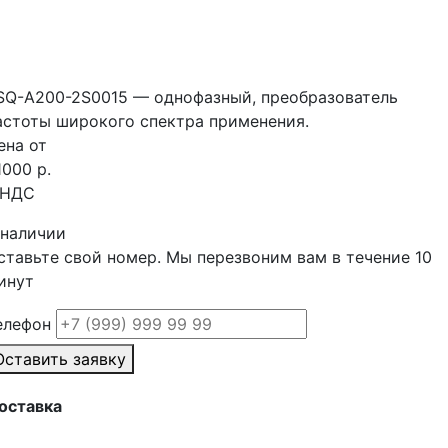
SQ-A200-2S0015 — однофазный, преобразователь
астоты широкого спектра применения.
ена от
1000 р.
 НДС
 наличии
ставьте свой номер. Мы перезвоним вам в течение 10
инут
елефон
Оставить заявку
оставка