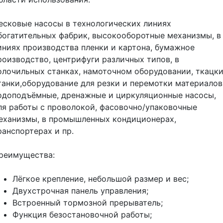
есковые насосы в технологических линиях
богатительных фабрик, высокооборотные механизмы, в
иниях производства пленки и картона, бумажное
роизводство, центрифуги различных типов, в
олочильных станках, намоточном оборудовании, ткацк
танки,оборудование для резки и перемотки материалов
одоподъёмные, дренажные и циркуляционные насосы,
ля работы с проволокой, фасовочно/упаковочные
еханизмы, в промышленных кондиционерах,
ранспортерах и пр.
реимущества:
Лёгкое крепление, небольшой размер и вес;
Двухстрочная панель управления;
Встроенный тормозной прерыватель;
Функция безостановочной работы;