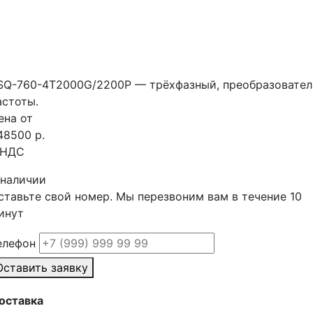
SQ-760-4T2000G/2200P — трёхфазный, преобразовател
астоты.
ена от
48500 р.
 НДС
 наличии
ставьте свой номер. Мы перезвоним вам в течение 10
инут
елефон
Оставить заявку
оставка