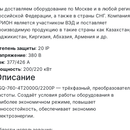
ы доставляем оборудование по Москве и в любой реги
оссийской Федерации, а также в страны СНГ. Компания
РИОН является участником ВЭД и поставляет
роизводимую продукцию в такие страны как Казахстан
аджикистан, Киргизия, Абхазия, Армения и др.
тепень защиты
: 20 IP
апряжение
: 380 В
ок
: 377/426 А
ощность
: 200/220 кВт
Описание
SQ-760-4T2000G/2200P — трёхфазный, преобразовател
астоты. Создаёт условия работы оборудования в
аиболее экономичном режиме, повышает
зносостойкость, обеспечивает экономию
лектроэнергии.
бласти использования: