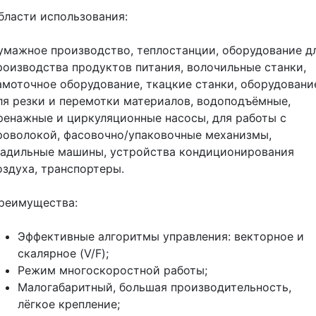
бласти использования:
умажное производство, теплостанции, оборудование д
роизводства продуктов питания, волочильные станки,
амоточное оборудование, ткацкие станки, оборудовани
ля резки и перемотки материалов, водоподъёмные,
ренажные и циркуляционные насосы, для работы с
роволокой, фасовочно/упаковочные механизмы,
ладильные машины, устройства кондиционирования
оздуха, транспортеры.
реимущества:
Эффективные алгоритмы управления: векторное и
скалярное (V/F);
Режим многоскоростной работы;
Малогабаритный, большая производительность,
лёгкое крепление;