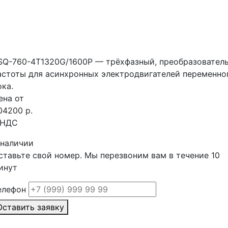
SQ-760-4T1320G/1600P — трёхфазный, преобразовател
астоты для асинхронных электродвигателей переменно
ока.
ена от
04200 р.
 НДС
 наличии
ставьте свой номер. Мы перезвоним вам в течение 10
инут
елефон
Оставить заявку