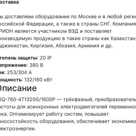
оставка
ы доставляем оборудование по Москве и в любой реги
оссийской Федерации, а также в страны СНГ. Компания
РИОН является участником ВЭД и поставляет
роизводимую продукцию в такие страны как Казахстан
аджикистан, Киргизия, Абхазия, Армения и др.
тепень защиты
: 20 IP
апряжение
: 380 В
ок
: 253/304 А
ощность
: 132/160 кВт
Описание
SQ-760-4T1320G/1600P — трёхфазный, преобразовател
астоты для асинхронных электродвигателей переменно
ока. Оптимизирует работу систем, повышает
зносостойкость оборудования, обеспечивает экономи
лектроэнергии.