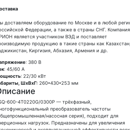
оставка
ы доставляем оборудование по Москве и в любой реги
оссийской Федерации, а также в страны СНГ. Компания
РИОН является участником ВЭД и поставляет
роизводимую продукцию в такие страны как Казахстан
аджикистан, Киргизия, Абхазия, Армения и др.
апряжение
: 380 В
ок
: 45/60 А
ощность
: 22/30 кВт
абариты, ШхВхГ:
260*430*253 мм
Описание
SQ-600-4T0220G/0300P — трёхфазный,
ногофункциональный преобразователь частоты
общепромышленная/насосная серия), подходит для
нерционных нагрузок. Предназначены для увеличения
кономической и эксплуатационной эффективности всех