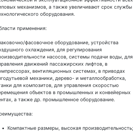
иповых механизмов, а также увеличивают срок службы
ехнологического оборудования.
бласти применения:
паковочно/фасовочное оборудование, устройства
оздушного охлаждения, для регулирования
роизводительности насосов, системы подачи воды, для
правления движений пассажирских лифтов, в
омпрессорах, вентиляционных системах, в приводах
ягодутьевой механики, дерево- и металлообработка,
танки для композитов, для управления скоростью
еремещения объектов в промышленных и конвейерных
ентах, а также др. промышленное оборудование.
реимущества:
Компактные размеры, высокая производительность