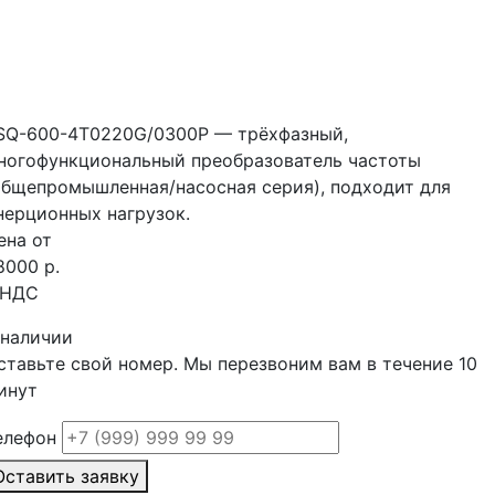
SQ-600-4T0220G/0300P — трёхфазный,
ногофункциональный преобразователь частоты
общепромышленная/насосная серия), подходит для
нерционных нагрузок.
ена от
8000 р.
 НДС
 наличии
ставьте свой номер. Мы перезвоним вам в течение 10
инут
елефон
Оставить заявку