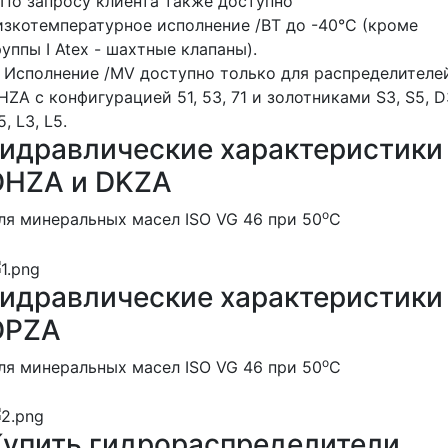
. По запросу клиента также доступно
изкотемпературное исполнение /BT до -40°C (кроме
руппы I Atex - шахтные клапаны).
. Исполнение /MV доступно только для распределителе
HZA с конфигурацией 51, 53, 71 и золотниками S3, S5, D
, L3, L5.
Гидравлические характеристики
DHZA и DKZA
о
ля минеральных масел ISO VG 46 при 50
С
Гидравлические характеристики
DPZA
о
ля минеральных масел ISO VG 46 при 50
С
Купить гидрораспределители