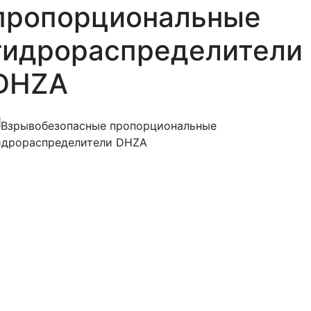
пропорциональные
гидрораспределители
DHZA