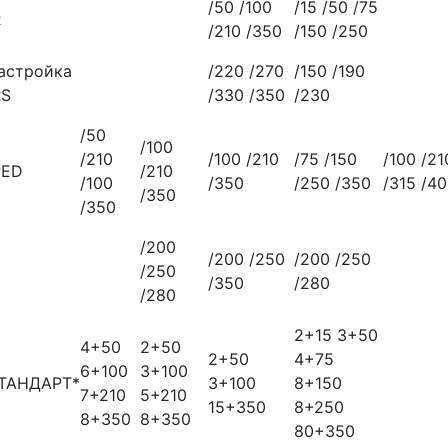
/50 /100
/15 /50 /75
R
/210 /350
/150 /250
астройка
/220 /270
/150 /190
RS
/330 /350
/230
/50
/100
/210
/100 /210
/75 /150
/100 /21
РЕD
/210
/100
/350
/250 /350
/315 /4
/350
/350
/200
/200 /250
/200 /250
/250
/350
/280
/280
2+15 3+50
4+50
2+50
2+50
4+75
6+100
3+100
ТАНДАРТ*
3+100
8+150
7+210
5+210
15+350
8+250
8+350
8+350
80+350