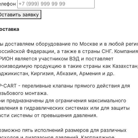
елефон
Оставить заявку
оставка
ы доставляем оборудование по Москве и в любой реги
оссийской Федерации, а также в страны СНГ. Компания
РИОН является участником ВЭД и поставляет
роизводимую продукцию в такие страны как Казахстан
аджикистан, Киргизия, Абхазия, Армения и др.
P-CART - переливные клапаны прямого действия для
езьбового монтажа.
ни предназначены для ограничения максимального
авления в гидравлических системах или для защиты
асти системы от превышения давления.
озможно пять исполнений размеров для различных
асходов и диапазонов давлений. Картриджное