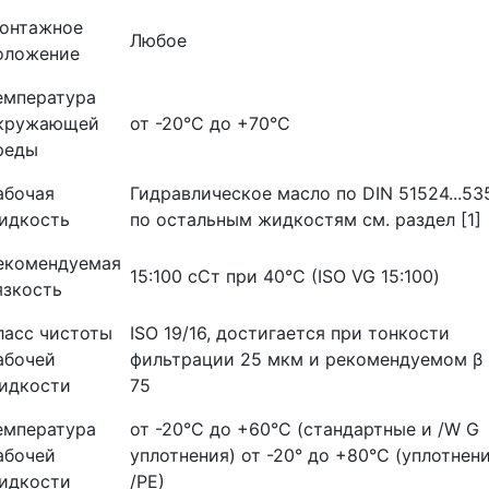
онтажное
Любое
оложение
емпература
кружающей
от -20°С до +70°С
реды
абочая
Гидравлическое масло по DIN 51524...53
идкость
по остальным жидкостям см. раздел [1]
екомендуемая
15:100 сСт при 40°С (ISO VG 15:100)
язкость
ласс чистоты
ISO 19/16, достигается при тонкости
абочей
фильтрации 25 мкм и рекомендуемом β
идкости
75
емпература
от -20°С до +60°С (стандартные и /W G
абочей
уплотнения) от -20° до +80°С (уплотнен
идкости
/РЕ)