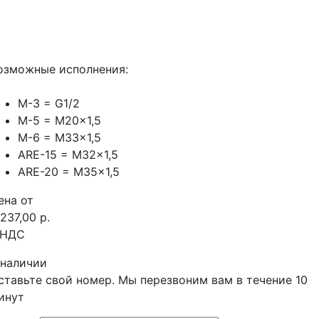
озможные исполнения:
M-3 = G1/2
M-5 = M20x1,5
M-6 = M33x1,5
ARE-15 = M32x1,5
ARE-20 = M35x1,5
ена от
 237,00 р.
 НДС
 наличии
ставьте свой номер. Мы перезвоним вам в течение 10
инут