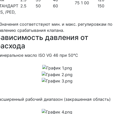
75 1 00
ТАНДАРТ
2.5
50
60
150
RS, /РЕD,
 Значения соответствуют мин. и макс. регулировкам по
авлению срабатывания клапана.
Зависимость давления от
расхода
инеральное масло ISO VG 46 при 50°C
асширенный рабочий диапазон (закрашенная область)