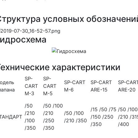
Структура условных обозначени
Гидросхема
Технические характеристики
SP-
SP-
одель
SP-CART
SP-CART
SP-CAR
CART
CART
лапана
M-6
ARE-15
ARE-20
M-3
M-5
/50
/50 /100
/15 /50 /75
/50 /100
/210
/210
/50 /100
ТАНДАРТ
/150 /250
/210 /31
/100
/250
/210 /350
/350
/400
/350
/350