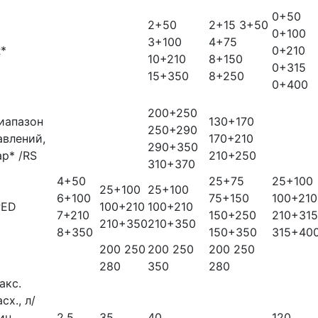
0+50
2+50
2+15 3+50
0+100
3+100
4+75
R*
0+210
10+210
8+150
0+315
15+350
8+250
0+400
200+250
иапазон
130+170
250+290
авлений,
170+210
290+350
ар* /RS
210+250
310+370
4+50
25+75
25+100
25+100
25+100
6+100
75+150
100+210
РЕD
100+210
100+210
7+210
150+250
210+315
210+350
210+350
8+350
150+350
315+40
200 250
200 250
200 250
280
350
280
акс.
сх., л/
ин
2.5
35
40
120