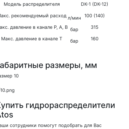
Модель распределителя
DК-1 (DК-12)
акс. рекомендуемый расход
100 (140)
л/мин
акс. давление в канале Р, А, В
315
бар
Макс. давление в канале Т
160
бар
Габаритные размеры, мм
азмер 10
Купить гидрораспределители
Atos
аши сотрудники помогут подобрать для Вас