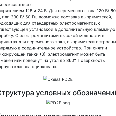
спользоваться с
апряжением 12В и 24 В. Для переменного тока 120 В/ 60
ц или 230 В/ 50 Гц, возможна поставка выпрямителей,
одходящих для стандартных электромагнитов, с
уществующей установкой в дополнительную клеммную
оробку. С электромагнитами высокой мощности в
ариантах для переменного тока, выпрямители встроены
апрямую в соединительное устройство. При снятии
иксирующей гайки (8), электромагнит может быть
аменен или повернут на угол до 360°. Поверхность
орпуса клапана оцинкована.
Структура условных обозначени