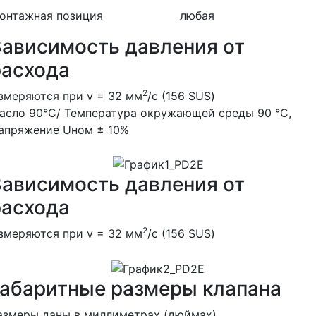
онтажная позиция
любая
Зависимость давления от
расхода
2
змеряются при v = 32 мм
/с (156 SUS)
асло 90°С/ Температура окружающей среды 90 °С,
апряжение Uном ± 10%
Зависимость давления от
расхода
2
змеряются при v = 32 мм
/с (156 SUS)
Габаритные размеры клапана
азмеры даны в миллиметрах (дюймах)