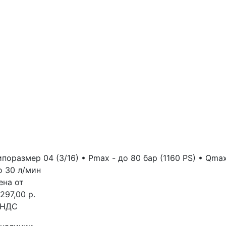
ипоразмер 04 (3/16) • Pmax - до 80 бap (1160 PS) • Qmax
о 30 л/мин
ена от
 297,00 р.
 НДС