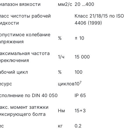
иапазон вязкости
мм2/с
20 ...400
ласс чистоты рабочей
Класс 21/18/15 по lSO
идкости
4406 (1999)
опустимое колебание
%
± 10
апряжения
аксимальная частота
1/ч
15 000
ереключения
абочий цикл
%
100
7
есурс
циклов
10
сполнение по DIN 40 050
IP 65
акс. момент затяжки
Нм
15+3
иксирующего болта
ес
кг
0.2