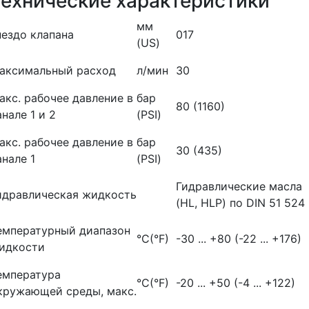
Технические характеристики
мм
нездо клапана
017
(US)
аксимальный расход
л/мин
30
акс. рабочее давление в
бар
80 (1160)
анале 1 и 2
(PSI)
акс. рабочее давление в
бар
30 (435)
анале 1
(PSI)
Гидравлические масла
идравлическая жидкость
(HL, HLP) по DIN 51 524
емпературный диапазон
°C(°F)
-30 ... +80 (-22 ... +176)
идкости
емпература
°C(°F)
-20 ... +50 (-4 ... +122)
кружающей среды, макс.