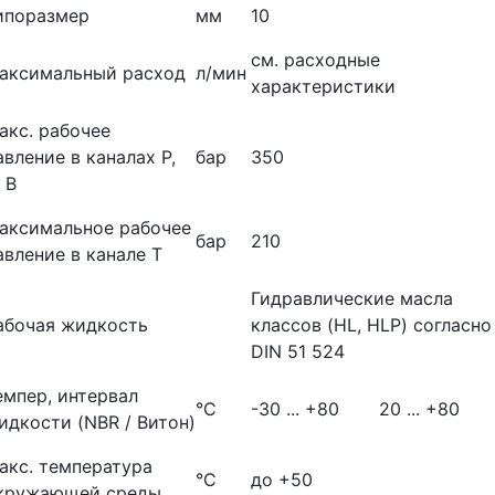
ипоразмер
мм
10
см. расходные
аксимальный расход
л/мин
характеристики
акс. рабочее
авление в каналах Р,
бар
350
 В
аксимальное рабочее
бар
210
авление в канале Т
Гидравлические масла
абочая жидкость
классов (HL, HLP) согласно
DIN 51 524
емпер, интервал
°С
-30 ... +80
20 ... +80
идкости (NBR / Витон)
акс. температура
°С
до +50
кружающей среды