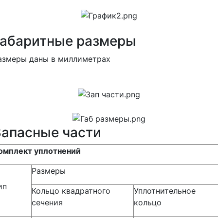
Габаритные размеры
азмеры даны в миллиметрах
Запасные части
омплект уплотнений
Размеры
ип
Кольцо квадратного
Уплотнительное
сечения
кольцо