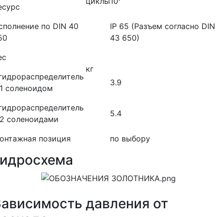
циклы
10
есурс
сполнение по DIN 40
IP 65 (Разъем согласно DIN
50
43 650)
ес
кг
 гидрораспределитель
3.9
 1 соленоидом
 гидрораспределитель
5.4
 2 соленоидами
онтажная позиция
по выбору
Гидросхема
Зависимость давления от