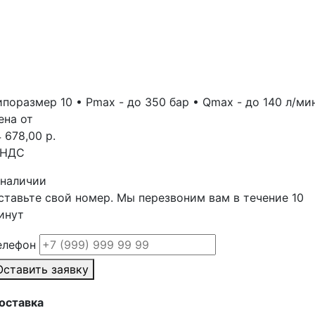
ипоразмер 10 • Pmax - до 350 бap • Qmax - до 140 л/ми
ена от
4 678,00 р.
 НДС
 наличии
ставьте свой номер. Мы перезвоним вам в течение 10
инут
елефон
Оставить заявку
оставка