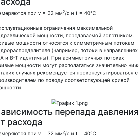
расхода
2
змеряются при v = 32 мм
/с и t = 40°С
ксплуатационные ограничения максимальной
идравлической мощности, передаваемой золотником.
ривые мощности относятся к симметричным потокам
идрораспределителя (например, потоки в направлениях
-А и В-Т идентичны). При асимметричных потоках
ривые мощности могут располагаться значительно ниж
 таких случаях рекомендуется проконсультироваться с
роизводителем по поводу соответствующей кривой
ощности.
Зависимость перепада давления
от расхода
2
змеряются при v = 32 мм
/с и t = 40°С