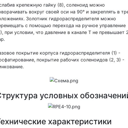
слабив крепежную гайку (8), соленоид можно
оворачивать вокруг своей оси на 90° и закреплять в тр
оложениях. Золотник гидрораспределителя можно
еремещать с помощью перехода на ручное управление
9), при условии, что давление в канале Т не превышает 
ар.
азовое покрытие корпуса гидрораспределителя (1) -
осфатирование, покрытие рабочих соленоидов (2, 3) -
инкование.
Структура условных обозначени
Технические характеристики