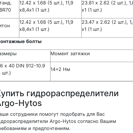
танд.
12.42 х 1.68 (5 шт.), 11,9
23.81 х 2.62 (2 шт.), 1,
BR70
х8,4х1 (1 шт.)
х1 (1 шт.)
12.42 х 1.68 (5 шт.), 11,9
23.47 х 2.62 (2 шт.), 1
итон
х8,4х1 (1 шт.)
х1 (1 шт.)
онтажные болты
азмеры
Момент затяжки
6 х 40 DIN 912-10.9
14+2 Нм
4 шт.)
Купить гидрораспределители
Argo-Hytos
аши сотрудники помогут подобрать для Вас
идрораспределители Argo-Hytos согласно Вашим
ребованиям и предпочтениям.