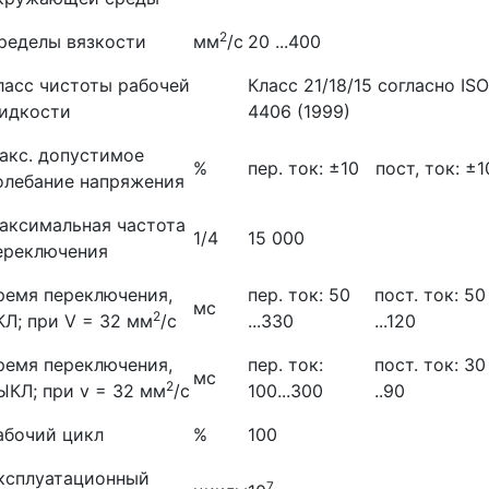
2
ределы вязкости
мм
/с
20 ...400
ласс чистоты рабочей
Класс 21/18/15 согласно ISO
идкости
4406 (1999)
акс. допустимое
%
пер. ток: ±10
пост, ток: ±1
олебание напряжения
аксимальная частота
1/4
15 000
ереключения
ремя переключения,
пер. ток: 50
пост. ток: 50
мс
2
КЛ; при V = 32 мм
/с
...330
...120
ремя переключения,
пер. ток:
пост. ток: 30
мс
2
ЫКЛ; при v = 32 мм
/с
100...300
..90
абочий цикл
%
100
ксплуатационный
7