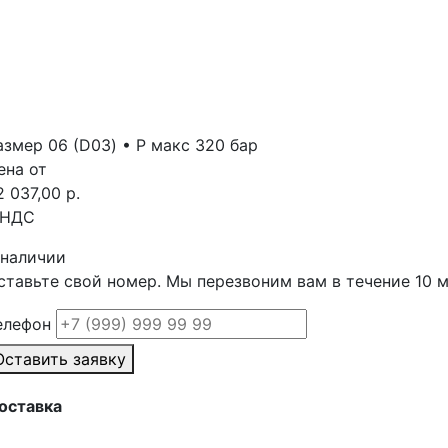
азмер 06 (D03) • Р макс 320 бар
ена от
2 037,00 р.
 НДС
 наличии
ставьте свой номер. Мы перезвоним вам в течение 10 
елефон
Оставить заявку
оставка