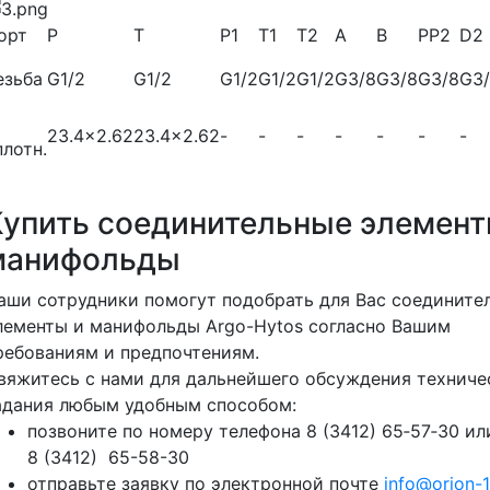
орт
P
Т
P1
Т1
Т2
А
В
PP2
D2
езьба
G1/2
G1/2
G1/2
G1/2
G1/2
G3/8
G3/8
G3/8
G3
23.4x2.62
23.4x2.62
-
-
-
-
-
-
-
плотн.
Купить соединительные элемент
манифольды
аши сотрудники помогут подобрать для Вас соедините
лементы и манифольды Argo-Hytos согласно Вашим
ребованиям и предпочтениям.
вяжитесь с нами для дальнейшего обсуждения техниче
адания любым удобным способом:
позвоните по номеру телефона 8 (3412) 65‑57‑30 ил
8 (3412) 65-58-30
отправьте заявку по электронной почте
info@orion-1