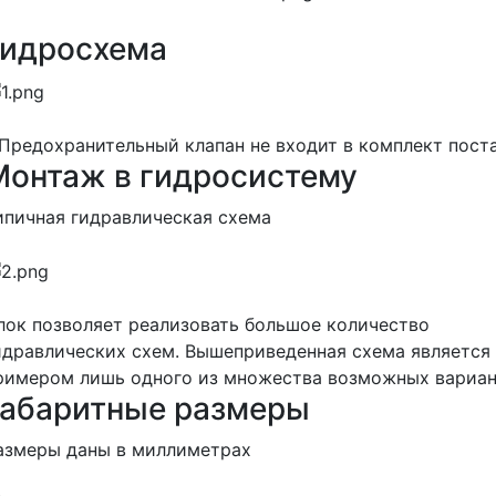
Гидросхема
 Предохранительный клапан не входит в комплект пост
Монтаж в гидросистему
ипичная гидравлическая схема
лок позволяет реализовать большое количество
идравлических схем. Вышеприведенная схема является
римером лишь одного из множества возможных вариан
Габаритные размеры
азмеры даны в миллиметрах