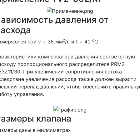
Зависимость давления от
расхода
2
о
амеряются при v = 35 мм
/с и t = 40
С
арактеристики компенсатора давления соответствуют
асходу пропорционального распределителя РRМ2-
63Z11/30. При увеличении сопротивления потока
следствие увеличения расхода также должен вырасти
нешний перепад давлений, чтобы обеспечить правильн
аботу управления.
Размеры клапана
азмеры даны в миллиметрах