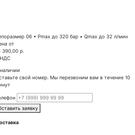
ипоразмер 06 • Рmax до 320 бар • Qmax до 32 л/мин
ена от
5 390,00 р.
 НДС
 наличии
ставьте свой номер. Мы перезвоним вам в течение 10
инут
елефон
Оставить заявку
оставка