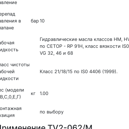
авление
ерепад
авления в
бар
10
лапане
Гидравлические масла классов НМ, Н
абочая
по СЕТОР - RP 91Н, класс вязкости IS0
идкость
VG 32, 46 и 68
ласс чистоты
абочей
Класс 21/18/15 по IS0 4406 (1999).
идкости
ес (модели
кг
1.00
В,С,0,Е,Г)
онтажная
по выбору
озиция
Применение TV2-062/M