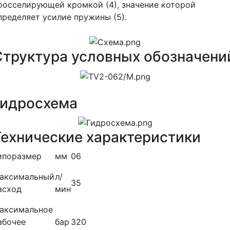
росселирующей кромкой (4), значение которой
пределяет усилие пружины (5).
Структура условных обозначени
Гидросхема
Технические характеристики
ипоразмер
мм
06
аксимальный
л/
35
асход
мин
аксимальное
абочее
бар
320