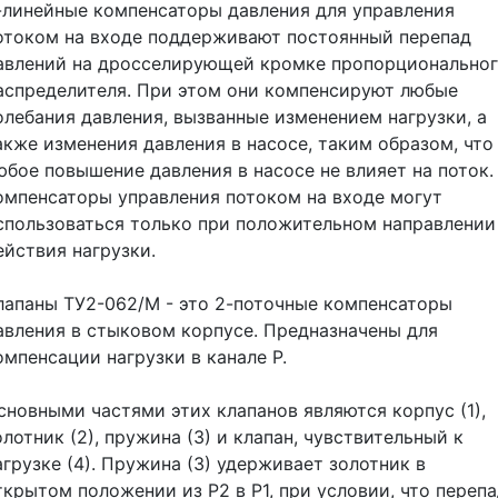
-линейные компенсаторы давления для управления
отоком на входе поддерживают постоянный перепад
авлений на дросселирующей кромке пропорционально
аспределителя. При этом они компенсируют любые
олебания давления, вызванные изменением нагрузки, а
акже изменения давления в насосе, таким образом, что
юбое повышение давления в насосе не влияет на поток.
омпенсаторы управления потоком на входе могут
спользоваться только при положительном направлении
ействия нагрузки.
лапаны ТУ2-062/М - это 2-поточные компенсаторы
авления в стыковом корпусе. Предназначены для
омпенсации нагрузки в канале Р.
сновными частями этих клапанов являются корпус (1),
олотник (2), пружина (3) и клапан, чувствительный к
агрузке (4). Пружина (3) удерживает золотник в
ткрытом положении из Р2 в Р1, при условии, что переп