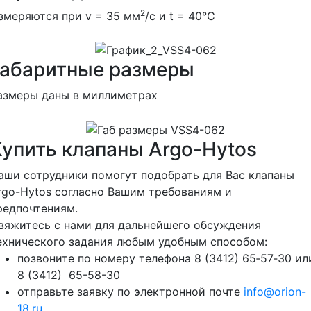
2
змеряются при v = 35 мм
/с и t = 40°C
Габаритные размеры
азмеры даны в миллиметрах
Купить клапаны Argo-Hytos
аши сотрудники помогут подобрать для Вас клапаны
rgo-Hytos согласно Вашим требованиям и
редпочтениям.
вяжитесь с нами для дальнейшего обсуждения
ехнического задания любым удобным способом:
позвоните по номеру телефона 8 (3412) 65‑57‑30 ил
8 (3412) 65-58-30
отправьте заявку по электронной почте
info@orion-
18.ru