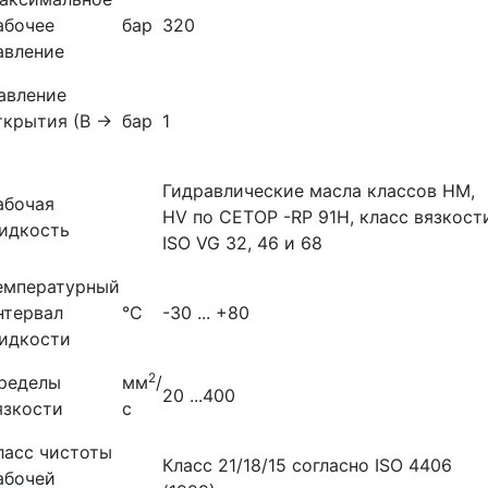
абочее
бар
320
авление
авление
ткрытия (В →
бар
1
)
Гидравлические масла классов НМ,
абочая
НV по СЕТОР -RР 91Н, класс вязкост
идкость
ISO VG 32, 46 и 68
емпературный
нтервал
°С
-30 ... +80
идкости
2
ределы
мм
/
20 ...400
язкости
с
ласс чистоты
Класс 21/18/15 согласно ISO 4406
абочей