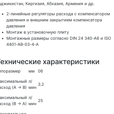
аджикистан, Киргизия, Абхазия, Армения и др.
2-линейные регуляторы расхода с компенсатором
давления и внешним закрытием компенсатора
давления
Монтаж в установочную плиту
Монтажные размеры согласно DIN 24 340-А6 и ISO
4401-АВ-03-4-А
Технические характеристики
ипоразмер
мм
06
аксимальный
л/
3.2
асход (А → В)
мин
аксимальный
л/
25
асход (В → А)
мин
аксимальное