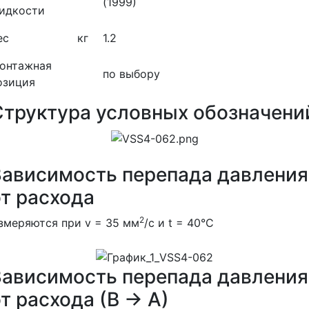
(1999)
идкости
ес
кг
1.2
онтажная
по выбору
озиция
Структура условных обозначени
Зависимость перепада давления
от расхода
2
змеряются при v = 35 мм
/с и t = 40°C
Зависимость перепада давления
т расхода (В → А)