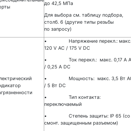
до 42,5 МПа
орты
Для выбора см. таблицу подбора,
столб. 6 (другие типы резьбы
по запросу)
• Напряжение перекл.: макс
120 V AC / 175 V DC
• Ток перекл.: макс. 0,17 A 
/ 0,25 A DC
лектрический
• Мощность: макс. 3,5 Вт A
ндикатор
/ 5 Вт DC
агрязненности
• Тип контакта:
переключаемый
• Степень защиты: IP 65 (со
смонт. защищенным разъемом)