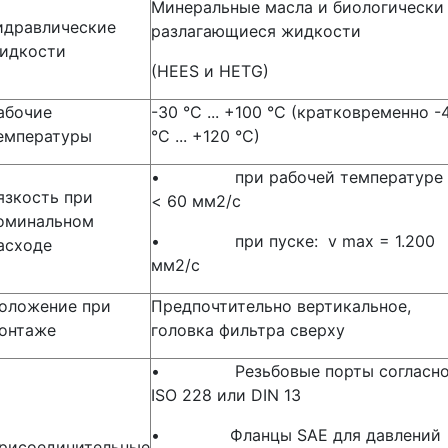
Минеральные масла и биологически
идравлические
разлагающиеся жидкости
идкости
(HEES и HETG)
абочие
-30 °C ... +100 °C (кратковременно -
емпературы
°C ... +120 °C)
• при рабочей температуре 
язкость при
< 60 мм2/с
оминальном
• при пуске: v max = 1.200
асходе
мм2/с
оложение при
Предпочтительно вертикальное,
онтаже
головка фильтра сверху
• Резьбовые порты согласн
ISO 228 или DIN 13
• Фланцы SAE для давлений
рисоединительные