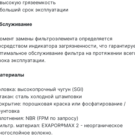
 высокую грязеемкость
 больший срок эксплуатации
бслуживание
омент замены фильтроэлемента определяется
осредством индикатора загрязненности, что гарантиру
птимальное обслуживание фильтра на протяжении всег
рока эксплуатации.
атериалы
оловка: высокопрочный чугун (SGI)
такан: сталь холодной штамповки
окрытие: порошковая краска или фосфатирование /
рунтовка
плотнения: NBR (FPM по запросу)
ильтр. материал: ЕХAРOR®МAХ 2 - неорганическое
ногослойное волокно.