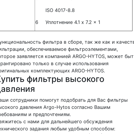
ISО 4017-8.8
6
Уплотнение 4.1 x 7.2 x 1
ункциональность фильтра в сборе, так же как и качест
ильтрации, обеспечиваемое фильтроэлементами,
оторое заявляется компанией ARGO-HYTOS, может быт
арантировано только в случае использования
ригинальных комплектующих ARGO-HYTOS.
Купить фильтры высокого
давления
аши сотрудники помогут подобрать для Вас фильтры
ысокого давления Argo-Hytos согласно Вашим
ребованиям и предпочтениям.
вяжитесь с нами для дальнейшего обсуждения
ехнического задания любым удобным способом: