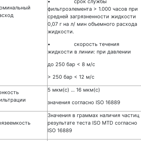
• срок службы
оминальный
фильтроэлемента > 1.000 часов при
асход
средней загрязненности жидкости
0,07 г на л/ мин объемного расхода
жидкости.
• скорость течения
жидкости в линии: при давлении
до 250 бар < 8 м/с
> 250 бар < 12 м/с
5 мкм(с) ... 16 мкм(с)
онкость
ильтрации
значения согласно ISО 16889
Значения в граммах наличия частиц
рязеемкость
результате теста ISO MTD согласно
ISO 16889