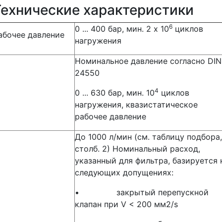
Технические характеристики
6
0 ... 400 бар, мин. 2 x 10
циклов
абочее давление
нагружения
Номинальное давление согласно DIN
24550
4
0 ... 630 бар, мин. 10
циклов
нагружения, квазистатическое
рабочее давление
До 1000 л/мин (см. таблицу подбора,
столб. 2) Номинальный расход,
указанный для фильтра, базируется 
следующих допущениях:
• закрытый перепускной
клапан при V < 200 мм2/s