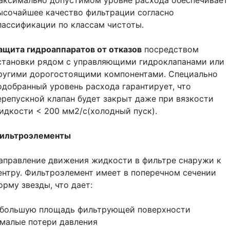
ысочайшее качество фильтрации согласно
лассификации по классам чистоты.
ащита гидроаппаратов от отказов
посредством
становки рядом с управляющими гидроклапанами или
ругими дорогостоящими компонентами. Специально
одобранный уровень расхода гарантирует, что
ерепускной клапан будет закрыт даже при вязкости
идкости < 200 мм2/с(холодный пуск).
ильтроэлементы
аправление движения жидкости в фильтре снаружи к
ентру. Фильтроэлемент имеет в поперечном сечении
орму звезды, что дает:
 большую площадь фильтрующей поверхности
 малые потери давления