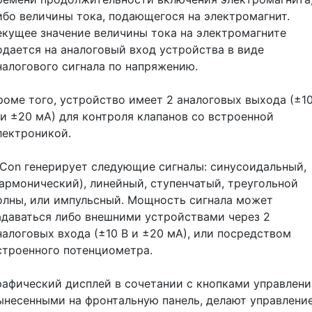
ибо величины тока, подающегося на электромагнит.
екущее значение величины тока на электромагните
одается на аналоговый вход устройства в виде
налогового сигнала по напряжению.
роме того, устройство имеет 2 аналоговых выхода (±1
 и ±20 мА) для контроля клапанов со встроенной
лектроникой.
iCon генерирует следующие сигналы: синусоидальный,
гармонический), линейный, ступенчатый, треугольной
олны, или импульсный. Мощность сигнала может
адаваться либо внешними устройствами через 2
налоговых входа (±10 В и ±20 мА), или посредством
строенного потенциометра.
рафический дисплей в сочетании с кнопками управлени
ынесенными на фронтальную панель, делают управлени