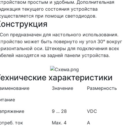
стройством простым и удобным. Дополнительная
ндикация текущего состояния устройства
существляется при помощи светодиодов.
Конструкция
iCon предназначен для настольного использования.
стройство может быть повернуто ну угол 30° вокруг
оризонтальной оси. Штекеры для подключения всех
абелей находятся на задней панели устройства.
Технические характеристики
аименование
Значение
Размерность
итание
апряжение
9 ... 28
VDC
отреб. ток
Max. 4
A