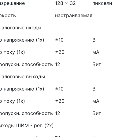
азрешение
128 x 32
пиксели
ркость
настраиваемая
налоговые входы
о напряжению (1х)
±10
В
о току (1х)
±20
мА
ропускн. способность
12
Бит
налоговые выходы
о напряжению (1х)
±10
В
о току (1х)
±20
мА
ропускн. способность
12
Бит
ыходы ШИМ - рег. (2х)