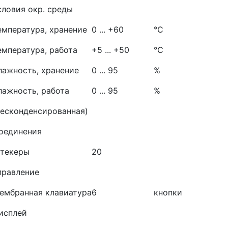
словия окр. среды
емпература, хранение
0 ... +60
°C
емпература, работа
+5 ... +50
°C
лажность, хранение
0 ... 95
%
лажность, работа
0 ... 95
%
несконденсированная)
оединения
текеры
20
правление
ембранная клавиатура
6
кнопки
исплей