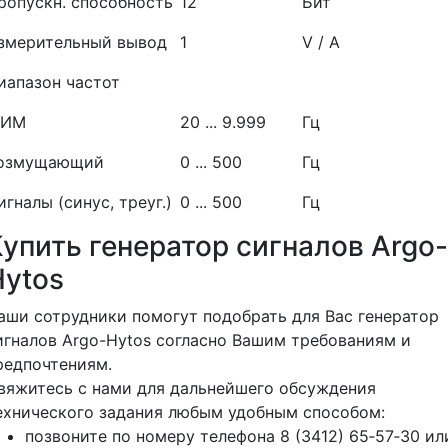
ропускн. способность
12
Бит
змерительный вывод
1
V / A
иапазон частот
ИМ
20 ... 9.999
Гц
озмущающий
0 ... 500
Гц
игналы (синус, треуг.)
0 ... 500
Гц
упить генератор сигналов Argo-
Hytos
аши сотрудники помогут подобрать для Вас генератор
игналов Argo-Hytos согласно Вашим требованиям и
редпочтениям.
вяжитесь с нами для дальнейшего обсуждения
ехнического задания любым удобным способом:
позвоните по номеру телефона 8 (3412) 65‑57‑30 ил