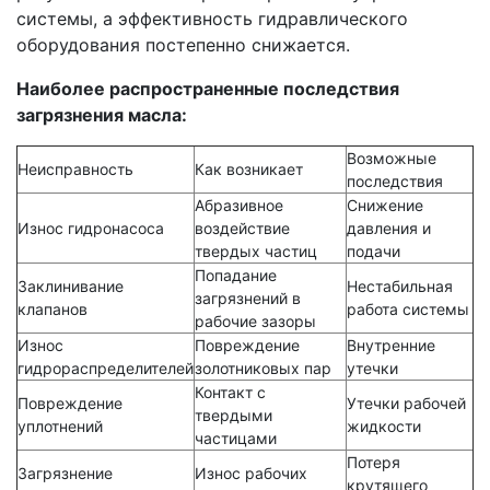
системы, а эффективность гидравлического
оборудования постепенно снижается.
Наиболее распространенные последствия
загрязнения масла:
Возможные
Неисправность
Как возникает
последствия
Абразивное
Снижение
Износ гидронасоса
воздействие
давления и
твердых частиц
подачи
Попадание
Заклинивание
Нестабильная
загрязнений в
клапанов
работа системы
рабочие зазоры
Износ
Повреждение
Внутренние
гидрораспределителей
золотниковых пар
утечки
Контакт с
Повреждение
Утечки рабочей
твердыми
уплотнений
жидкости
частицами
Потеря
Загрязнение
Износ рабочих
крутящего