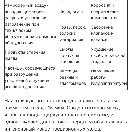
Атмосферный воздух,
Коррозия и
попадающие через
Пыль, влага
повреждение
сапуны и уплотнения
компонентов
Загрязнение при
Грязь, песок,
Засорение
техническом
волокна
клапанов и
обслуживании и ремонте
материалов
каналов
оборудования
Смолы,
Ухудшение
Продукты старения
продукты
свойств рабочей
масла
окисления
жидкости
Частицы, образующиеся
Частицы
Нарушение
при разрушении
резины и
работы
уплотнений и рукавов
эластомеров
гидроаппаратуры
высокого давления.
Наибольшую опасность представляют частицы
размером от 5 до 15 мкм. Они достаточно малы,
чтобы свободно циркулировать по системе, и
одновременно достаточно тверды, чтобы вызывать
интенсивный износ прецизионных узлов.