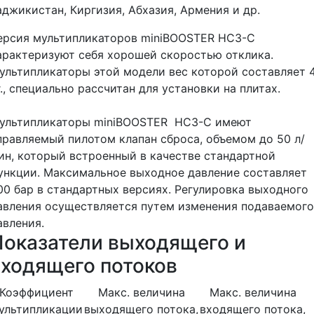
аджикистан, Киргизия, Абхазия, Армения и др.
ерсия мультипликаторов miniBOOSTER HC3-C
арактеризуют себя хорошей скоростью отклика.
ультипликаторы этой модели вес которой составляет 
г., специально рассчитан для установки на плитах.
ультипликаторы miniBOOSTER HC3-C имеют
правляемый пилотом клапан сброса, объемом до 50 л/
ин, который встроенный в качестве стандартной
ункции. Максимальное выходное давление составляет
00 бар в стандартных версиях. Регулировка выходного
авления осуществляется путем изменения подаваемого
авления.
Показатели выходящего и
входящего потоков
Коэффициент
Макс. величина
Макс. величина
ультипликации
выходящего потока,
входящего потока,