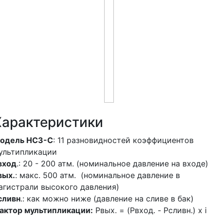
Характеристики
одель HC3-C
: 11 разновидностей коэффициентов
ультипликации
вход
.: 20 - 200 атм. (номинальное давление на входе)
вых.
: макс. 500 атм. (номинальное давление в
агистрали высокого давления)
сливн
.: как можно ниже (давление на сливе в бак)
актор мультипликации:
Pвых. = (Pвход. - Pсливн.) х i