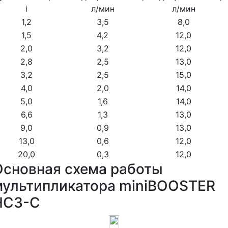
i
л/мин
л/мин
1,2
3,5
8,0
1,5
4,2
12,0
2,0
3,2
12,0
2,8
2,5
13,0
3,2
2,5
15,0
4,0
2,0
14,0
5,0
1,6
14,0
6,6
1,3
13,0
9,0
0,9
13,0
13,0
0,6
12,0
20,0
0,3
12,0
Основная схема работы
мультипликатора miniBOOSTER
HC3-C