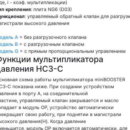
где, i - коэф. мультипликации)
ип крепления
: плита NG6 (D03)
ункционал
: управляемый обратный клапан для разгруз
агистрали высокого давления
одель A
= без разгрузочного клапана
одель B
= с разгрузочным клапаном
одель G
= с прямым пропорциональным управлением
Функции мультипликатора
давления HC3-C
сновная схема работы мультипликатора miniBOOSTER
C3-C показана ниже. При создании устройством
авления в порту А, на соединительной
ластине, управляемый клапан закрывается и масло
опадает в модуль ОР, устройство автоматически
рекращает свою работу, при поднятии в магистрали
ысокого давления(Н). Когда давление
меньшится, модуль ОР включается автоматически, для