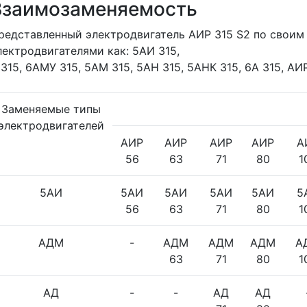
Взаимозаменяемость
редставленный электродвигатель АИР 315 S2 по свои
лектродвигателями как: 5АИ 315,
 315, 6АМУ 315, 5АМ 315, 5АН 315, 5АНК 315, 6А 315, АИР
Заменяемые типы
электродвигателей
АИР
АИР
АИР
АИР
А
56
63
71
80
1
5АИ
5АИ
5АИ
5АИ
5АИ
5
56
63
71
80
1
АДМ
-
АДМ
АДМ
АДМ
А
63
71
80
1
АД
-
-
АД
АД