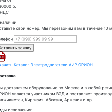
ена от
30000 р.
 НДС
 наличии
ставьте свой номер. Мы перезвоним вам в течение 10 
елефон
Оставить заявку
качать Каталог Электродвигатели АИР ОРИОН
оставка
ы доставляем оборудование по Москве и в любой реги
РИОН является участником ВЭД и поставляет производ
аджикистан, Киргизия, Абхазия, Армения и др.
иды исполнения: