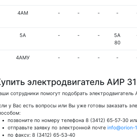
4АМ
-
-
-
-
5А
-
-
-
5А
80
4АМУ
-
-
-
-
Купить электродвигатель АИР 31
аши сотрудники помогут подобрать электродвигатель 
сли у Вас есть вопросы или Вы уже готовы заказать э
пособом:
позвоните по номеру телефона 8 (3412) 65‑57‑30 или
отправьте заявку по электронной почте
info@orion-1
по факсу: 8 (3412) 65‑53‑40