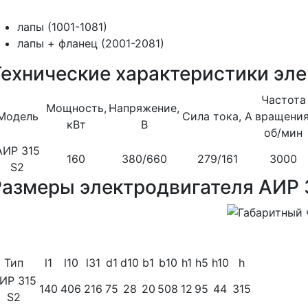
лапы (1001-1081)
лапы + фланец (2001-2081)
Технические характеристики эле
Частота
Мощность,
Напряжение,
Модель
Сила тока, А
вращения
кВт
В
об/мин
АИР 315
160
380/660
279/161
3000
S2
Размеры электродвигателя АИР 
Тип
l1
l10
l31
d1
d10
b1
b10
h1
h5
h10
h
ИР 315
140
406
216
75
28
20
508
12
95
44
315
S2