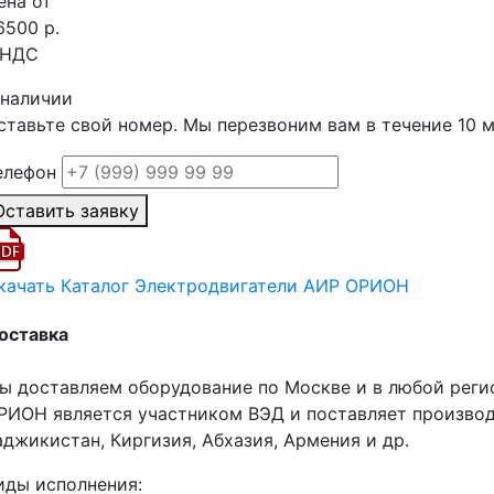
ена от
6500 р.
 НДС
 наличии
ставьте свой номер. Мы перезвоним вам в течение 10 
елефон
Оставить заявку
качать Каталог Электродвигатели АИР ОРИОН
оставка
ы доставляем оборудование по Москве и в любой реги
РИОН является участником ВЭД и поставляет производ
аджикистан, Киргизия, Абхазия, Армения и др.
иды исполнения: