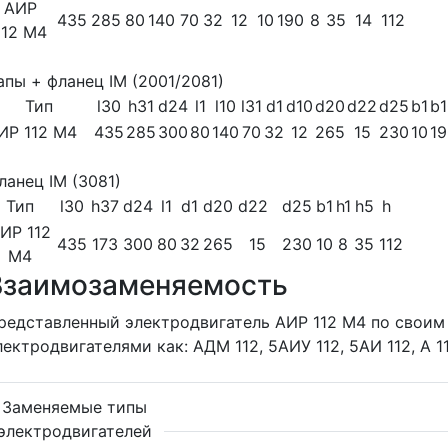
АИР
435
285
80
140
70
32
12
10
190
8
35
14
112
112 M4
апы + фланец IM (2001/2081)
Тип
l30
h31
d24
l1
l10
l31
d1
d10
d20
d22
d25
b1
b1
ИР 112 M4
435
285
300
80
140
70
32
12
265
15
230
10
19
ланец IM (3081)
Тип
l30
h37
d24
l1
d1
d20
d22
d25
b1
h1
h5
h
ИР 112
435
173
300
80
32
265
15
230
10
8
35
112
M4
Взаимозаменяемость
редставленный электродвигатель АИР 112 M4 по свои
лектродвигателями как: АДМ 112, 5АИУ 112, 5АИ 112, А 11
Заменяемые типы
электродвигателей