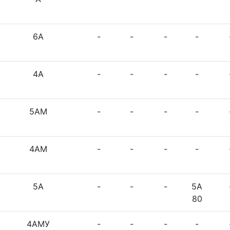
6А
-
-
-
-
4А
-
-
-
-
5АМ
-
-
-
-
4АМ
-
-
-
-
5А
-
-
-
5А
80
4АМУ
-
-
-
-