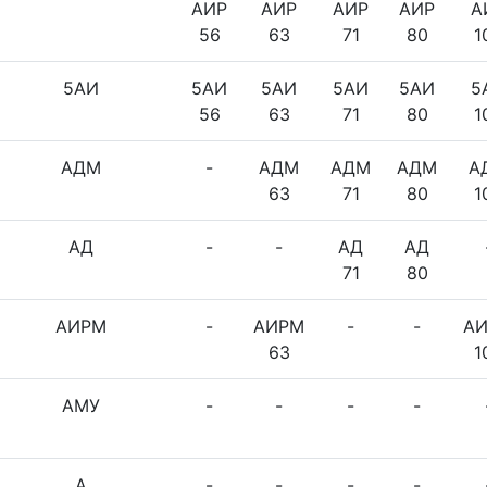
АИР
АИР
АИР
АИР
А
56
63
71
80
1
5АИ
5АИ
5АИ
5АИ
5АИ
5
56
63
71
80
1
АДМ
-
АДМ
АДМ
АДМ
А
63
71
80
1
АД
-
-
АД
АД
71
80
АИРМ
-
АИРМ
-
-
А
63
1
АМУ
-
-
-
-
А
-
-
-
-