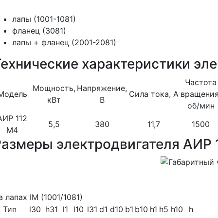
лапы (1001-1081)
фланец (3081)
лапы + фланец (2001-2081)
Технические характеристики эле
Частота
Мощность,
Напряжение,
Модель
Сила тока, А
вращения
кВт
В
об/мин
АИР 112
5,5
380
11,7
1500
M4
Размеры электродвигателя АИР 
а лапах IM (1001/1081)
Тип
l30
h31
l1
l10
l31
d1
d10
b1
b10
h1
h5
h10
h