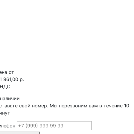
ена от
1 961,00 р.
 НДС
 наличии
ставьте свой номер. Мы перезвоним вам в течение 10
инут
елефон