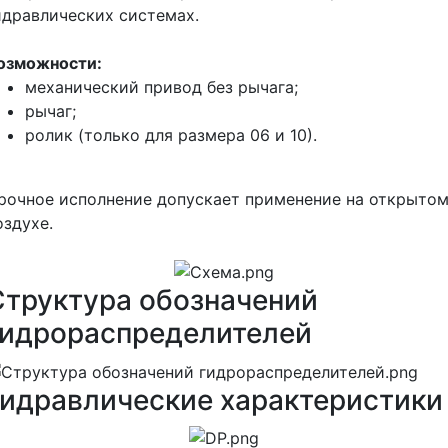
идравлических системах.
озможности:
механический привод без рычага;
рычаг;
ролик (только для размера 06 и 10).
рочное исполнение допускает применение на открыто
оздухе.
Структура обозначений
гидрораспределителей
Гидравлические характеристики