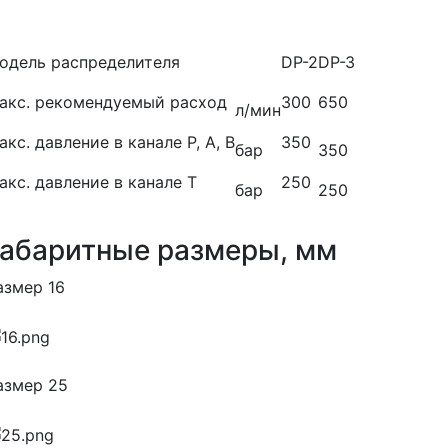
одель распределителя
DР-2
DР-З
акс. рекомендуемый расход
300
650
л/мин
акс. давление в канале Р, А, В
350
бар
350
акс. давление в канале Т
250
бар
250
Габаритные размеры, мм
азмер 16
азмер 25